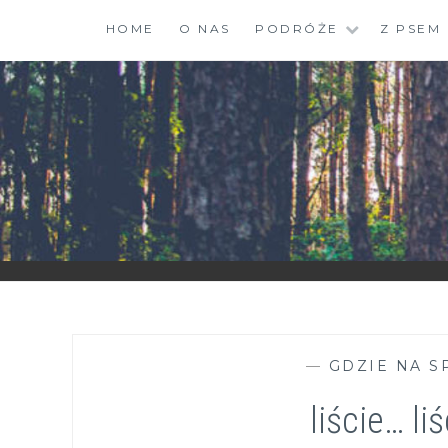
Skip
HOME
O NAS
PODRÓŻE
Z PSEM
to
content
ZGRANESTADO.PL
FOTOGRAFICZNE ZAPISKI DNIA CODZIENNEGO
—
GDZIE NA S
liście… li