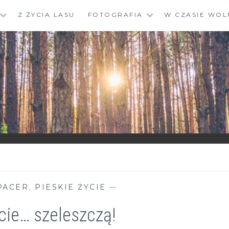
Z ŻYCIA LASU
FOTOGRAFIA
W CZASIE WOL
PACER
,
PIESKIE ŻYCIE
—
ście… szeleszczą!