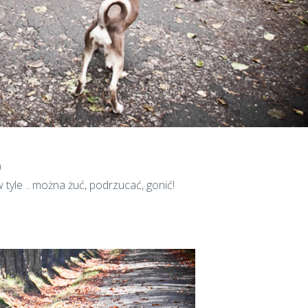
)
 tyle .. można żuć, podrzucać, gonić!