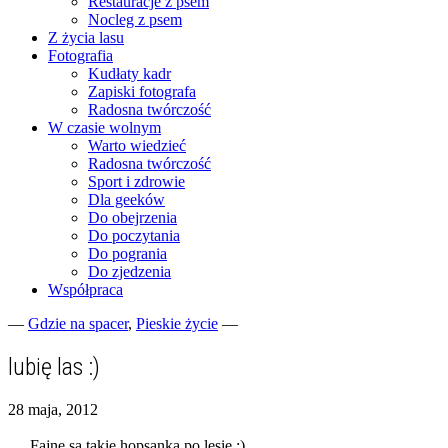
Restauracje z psem
Nocleg z psem
Z życia lasu
Fotografia
Kudłaty kadr
Zapiski fotografa
Radosna twórczość
W czasie wolnym
Warto wiedzieć
Radosna twórczość
Sport i zdrowie
Dla geeków
Do obejrzenia
Do poczytania
Do pogrania
Do zjedzenia
Współpraca
—
Gdzie na spacer
,
Pieskie życie
—
Fotograficzne zapiski dnia codziennego
zgranestado.pl
lubię las :)
28 maja, 2012
Fajne są takie hopsanka po lesie ;)