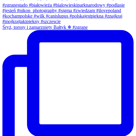
Śryż, torosy i zamarznięty Bałtyk ❄ #zgrane