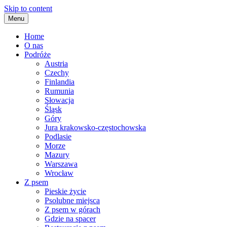
Skip to content
Menu
Home
O nas
Podróże
Austria
Czechy
Finlandia
Rumunia
Słowacja
Śląsk
Góry
Jura krakowsko-częstochowska
Podlasie
Morze
Mazury
Warszawa
Wrocław
Z psem
Pieskie życie
Psolubne miejsca
Z psem w górach
Gdzie na spacer