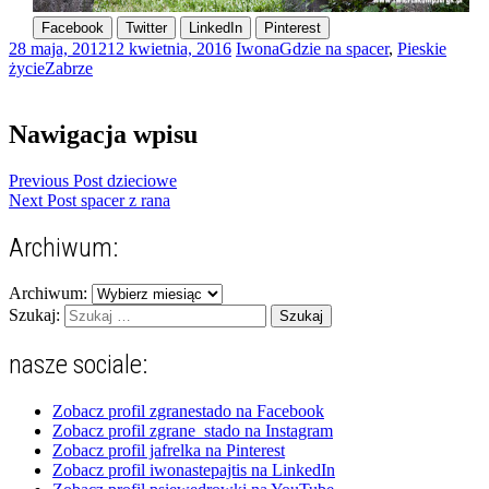
Facebook
Twitter
LinkedIn
Pinterest
28 maja, 2012
12 kwietnia, 2016
Iwona
Gdzie na spacer
,
Pieskie
życie
Zabrze
Nawigacja wpisu
Previous Post
dzieciowe
Next Post
spacer z rana
Archiwum:
Archiwum:
Szukaj:
nasze sociale:
Zobacz profil zgranestado na Facebook
Zobacz profil zgrane_stado na Instagram
Zobacz profil jafrelka na Pinterest
Zobacz profil iwonastepajtis na LinkedIn