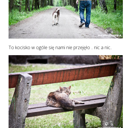
To kocisko w ogóle się nami nie przejęło .. nic a nic..