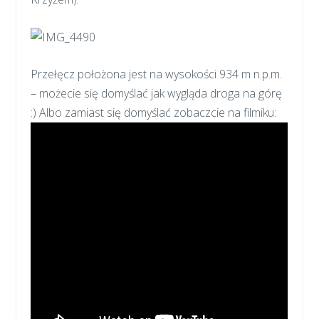
Przełęcz położona jest na wysokości 934 m n.p.m.
– możecie się domyślać jak wygląda droga na górę
:) Albo zamiast się domyślać zobaczcie na filmiku: