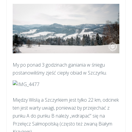
My po ponad 3 godzinach ganiania w śniegu
postanowiliśmy zjeść ciepły obiad w Szczyrku.
Między Wisłą a Szczyrkiem jest tylko 22 km, odcinek
ten jest warty uwagi, ponieważ by przejechać z
punku A do punku B należy „wdrapać” się na
Przełęcz Salmopolską (często też zwaną Białym
Krzyżem).