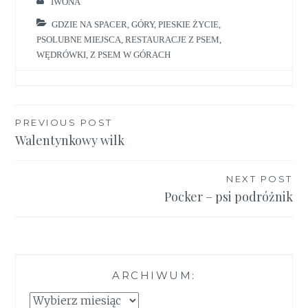
IWONA
GDZIE NA SPACER
,
GÓRY
,
PIESKIE ŻYCIE
,
PSOLUBNE MIEJSCA
,
RESTAURACJE Z PSEM
,
WĘDRÓWKI
,
Z PSEM W GÓRACH
Nawigacja
PREVIOUS POST
Walentynkowy wilk
wpisu
NEXT POST
Pocker – psi podróżnik
ARCHIWUM:
Archiwum: