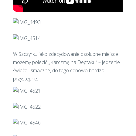
W Szczyrku jako zdecydowanie psolubne miejsce
możemy polecić „Karczmę na Deptaku” – jedzenie
świeże i smaczne, do tego cenowo bardzo
przystępne.