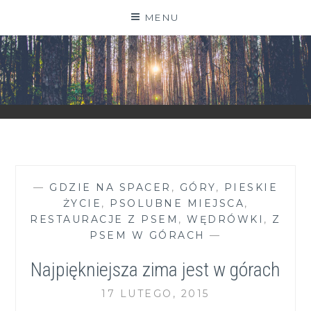
Skip
MENU
to
content
ZGRANESTADO.PL
FOTOGRAFICZNE ZAPISKI DNIA CODZIENNEGO
—
GDZIE NA SPACER
,
GÓRY
,
PIESKIE
ŻYCIE
,
PSOLUBNE MIEJSCA
,
RESTAURACJE Z PSEM
,
WĘDRÓWKI
,
Z
PSEM W GÓRACH
—
Najpiękniejsza zima jest w górach
17 LUTEGO, 2015