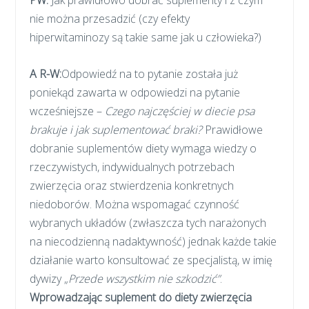
PW:
Jak prawidłowo dobrać suplementy i z czym
nie można przesadzić (czy efekty
hiperwitaminozy są takie same jak u człowieka?)
A R-W:
Odpowiedź na to pytanie została już
poniekąd zawarta w odpowiedzi na pytanie
wcześniejsze –
Czego najczęściej w diecie psa
brakuje i jak suplementować braki?
Prawidłowe
dobranie suplementów diety wymaga wiedzy o
rzeczywistych, indywidualnych potrzebach
zwierzęcia oraz stwierdzenia konkretnych
niedoborów. Można wspomagać czynność
wybranych układów (zwłaszcza tych narażonych
na niecodzienną nadaktywność) jednak każde takie
działanie warto konsultować ze specjalistą, w imię
dywizy „
Przede wszystkim nie szkodzić”
.
Wprowadzając suplement do diety zwierzęcia