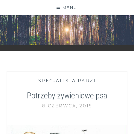
Skip
MENU
to
content
ZGRANESTADO.PL
FOTOGRAFICZNE ZAPISKI DNIA CODZIENNEGO
—
SPECJALISTA RADZI
—
Potrzeby żywieniowe psa
8 CZERWCA, 2015