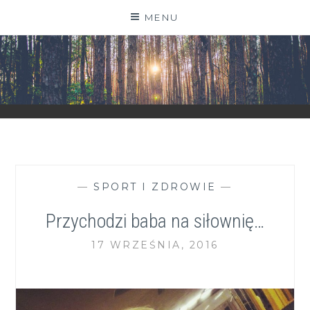
Skip
MENU
to
content
ZGRANESTADO.PL
FOTOGRAFICZNE ZAPISKI DNIA CODZIENNEGO
—
SPORT I ZDROWIE
—
Przychodzi baba na siłownię…
17 WRZEŚNIA, 2016