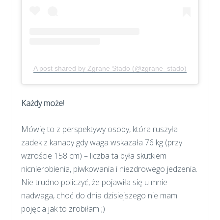
A post shared by Zgrane Stado (@zgrane_stado)
Każdy może
!
Mówię to z perspektywy osoby, która ruszyła
zadek z kanapy gdy waga wskazała 76 kg (przy
wzroście 158 cm) – liczba ta była skutkiem
nicnierobienia, piwkowania i niezdrowego jedzenia.
Nie trudno policzyć, że pojawiła się u mnie
nadwaga, choć do dnia dzisiejszego nie mam
pojęcia jak to zrobiłam ;)