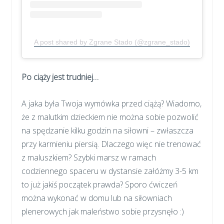
A post shared by Zgrane Stado (@zgrane_stado)
Po ciąży jest trudniej…
A jaka była Twoja wymówka przed ciążą? Wiadomo,
że z malutkim dzieckiem nie można sobie pozwolić
na spędzanie kilku godzin na siłowni – zwłaszcza
przy karmieniu piersią. Dlaczego więc nie trenować
z maluszkiem? Szybki marsz w ramach
codziennego spaceru w dystansie załóżmy 3-5 km
to już jakiś początek prawda? Sporo ćwiczeń
można wykonać w domu lub na siłowniach
plenerowych jak maleństwo sobie przysnęło :)