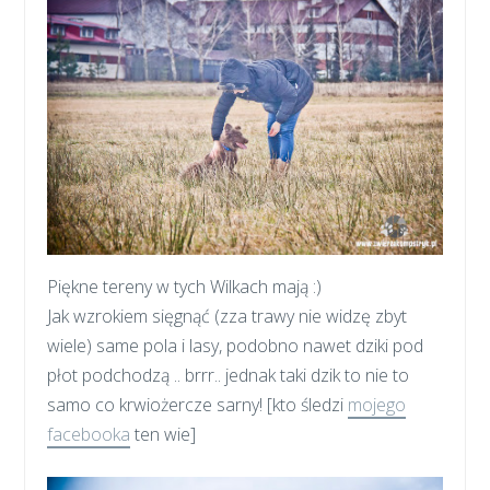
Piękne tereny w tych Wilkach mają :)
Jak wzrokiem sięgnąć (zza trawy nie widzę zbyt
wiele) same pola i lasy, podobno nawet dziki pod
płot podchodzą .. brrr.. jednak taki dzik to nie to
samo co krwiożercze sarny! [kto śledzi
mojego
facebooka
ten wie]