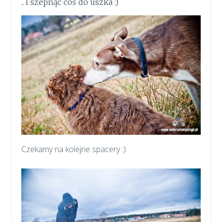
.. i szepnąć coś do uszka :)
Czekamy na kolejne spacery :)