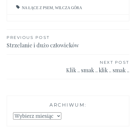
NA ŁĄCE Z PSEM
,
WILCZA GÓRA
Nawigacja
PREVIOUS POST
Strzelanie i dużo człowieków
wpisu
NEXT POST
Klik .. smak .. klik .. smak ..
ARCHIWUM:
Archiwum: