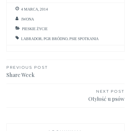
4 MARCA, 2014
IWONA
PIESKIE ŻYCIE
LABRADOR
,
PGR BRÓDNO
,
PSIE SPOTKANIA
Nawigacja
PREVIOUS POST
Share Week
wpisu
NEXT POST
Otyłość u psów