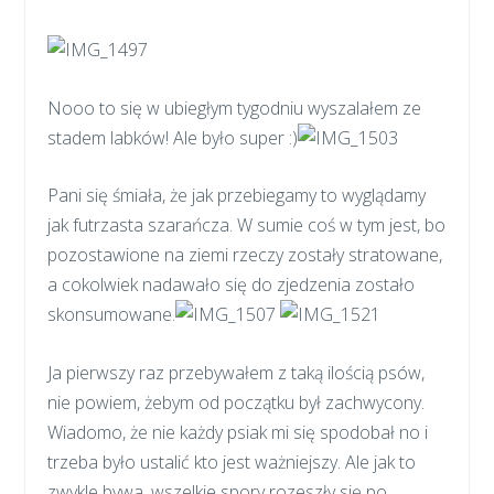
Nooo to się w ubiegłym tygodniu wyszalałem ze
stadem labków! Ale było super :)
Pani się śmiała, że jak przebiegamy to wyglądamy
jak futrzasta szarańcza. W sumie coś w tym jest, bo
pozostawione na ziemi rzeczy zostały stratowane,
a cokolwiek nadawało się do zjedzenia zostało
skonsumowane.
Ja pierwszy raz przebywałem z taką ilością psów,
nie powiem, żebym od początku był zachwycony.
Wiadomo, że nie każdy psiak mi się spodobał no i
trzeba było ustalić kto jest ważniejszy. Ale jak to
zwykle bywa, wszelkie spory rozeszły się po