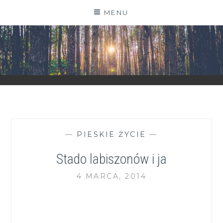
Skip
MENU
to
content
ZGRANESTADO.PL
FOTOGRAFICZNE ZAPISKI DNIA CODZIENNEGO
—
PIESKIE ŻYCIE
—
Stado labiszonów i ja
4 MARCA, 2014