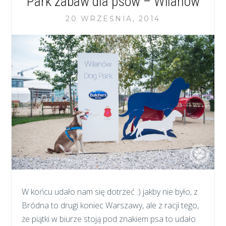
Park zabaw dla psów – Wilanów
20 WRZEŚNIA, 2014
W końcu udało nam się dotrzeć :) jakby nie było, z
Bródna to drugi koniec Warszawy, ale z racji tego,
że piątki w biurze stoją pod znakiem psa to udało