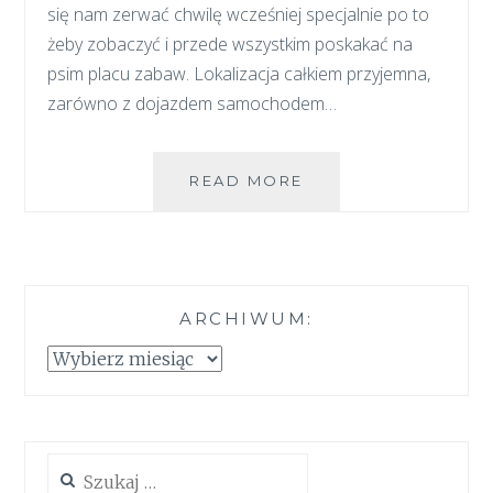
się nam zerwać chwilę wcześniej specjalnie po to
żeby zobaczyć i przede wszystkim poskakać na
psim placu zabaw. Lokalizacja całkiem przyjemna,
zarówno z dojazdem samochodem…
PARK
READ MORE
ZABAW
DLA
PSÓW
–
WILANÓW
ARCHIWUM:
Archiwum:
Szukaj: