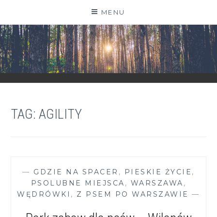
Skip
MENU
to
content
ZGRANESTADO.PL
FOTOGRAFICZNE ZAPISKI DNIA CODZIENNEGO
TAG:
AGILITY
—
GDZIE NA SPACER
,
PIESKIE ŻYCIE
,
PSOLUBNE MIEJSCA
,
WARSZAWA
,
WĘDRÓWKI
,
Z PSEM PO WARSZAWIE
—