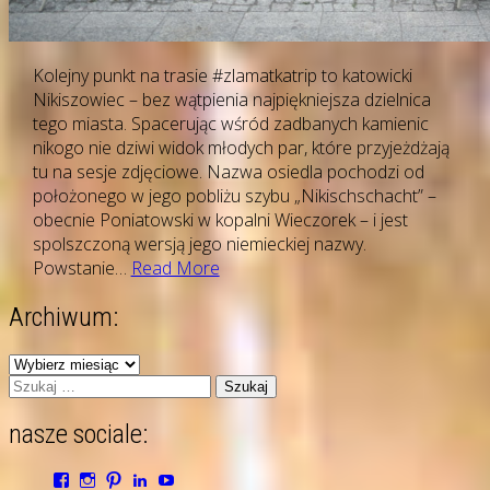
Kolejny punkt na trasie #zlamatkatrip to katowicki
Nikiszowiec – bez wątpienia najpiękniejsza dzielnica
tego miasta. Spacerując wśród zadbanych kamienic
nikogo nie dziwi widok młodych par, które przyjeżdżają
tu na sesje zdjęciowe. Nazwa osiedla pochodzi od
położonego w jego pobliżu szybu „Nikischschacht” –
obecnie Poniatowski w kopalni Wieczorek – i jest
spolszczoną wersją jego niemieckiej nazwy.
Śląsk
Powstanie…
Read More
jest
Archiwum:
piękny!
Nikiszowiec
Archiwum:
Szukaj:
nasze sociale:
Zobacz
Zobacz
Zobacz
Zobacz
Zobacz