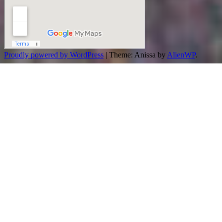
Proudly powered by WordPress
|
Theme: Anissa by
AlienWP
.