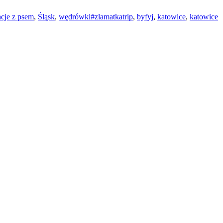
acje z psem
,
Śląsk
,
wędrówki
#zlamatkatrip
,
byfyj
,
katowice
,
katowice