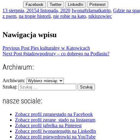
Facebook
Twitter
LinkedIn
Pinterest
13 sierpnia, 2015
4 listopada, 2020
Iwona
#zlamatkatrip
,
Gdzie na spa
z psem
,
na tropie historii
,
nie robie na kato
,
nikiszowiec
Nawigacja wpisu
Previous Post
Pies kulturalny w Katowicach
Next Post
#stadowpodrozy – co dobrego na Podlasiu?
Archiwum:
Archiwum:
Szukaj:
nasze sociale:
Zobacz profil zgranestado na Facebook
Zobacz profil zgrane_stado na Instagram
Zobacz profil jafrelka na Pinterest
Zobacz profil iwonastepajtis na LinkedIn
Zobacz profil psiewedrowki na YouTube