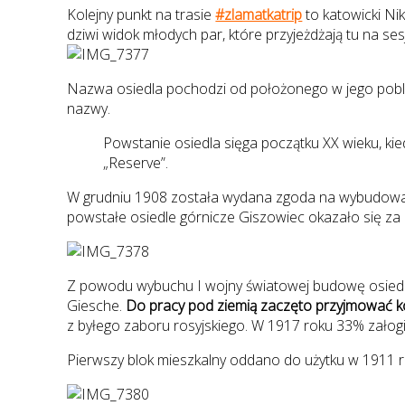
Kolejny punkt na trasie
#zlamatkatrip
to katowicki Ni
dziwi widok młodych par, które przyjeżdżają tu na ses
Nazwa osiedla pochodzi od położonego w jego pobliżu
nazwy.
Powstanie osiedla sięga początku XX wieku, k
„Reserve”.
W grudniu 1908 została wydana zgoda na wybudowanie
powstałe osiedle górnicze Giszowiec okazało się za
Z powodu wybuchu I wojny światowej budowę osiedla
Giesche.
Do pracy pod ziemią zaczęto przyjmować ko
z byłego zaboru rosyjskiego. W 1917 roku 33% załogi 
Pierwszy blok mieszkalny oddano do użytku w 1911 r