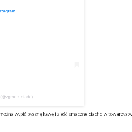
nstagram
o (@zgrane_stado)
zie można wypić pyszną kawę i zjeść smaczne ciacho w towarzyst