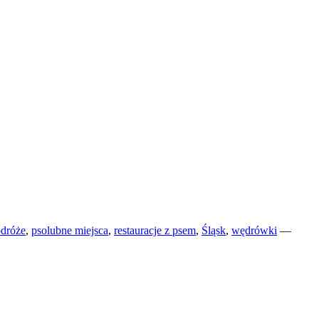
dróże
,
psolubne miejsca
,
restauracje z psem
,
Śląsk
,
wędrówki
—