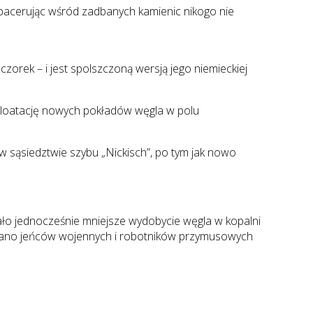
 Spacerując wśród zadbanych kamienic nikogo nie
orek – i jest spolszczoną wersją jego niemieckiej
ploatację nowych pokładów węgla w polu
 sąsiedztwie szybu „Nickisch”, po tym jak nowo
ło jednocześnie mniejsze wydobycie węgla w kopalni
iano jeńców wojennych i robotników przymusowych