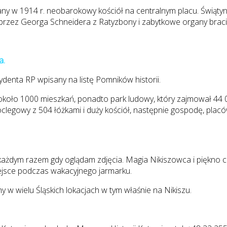
y w 1914 r. neobarokowy kościół na centralnym placu. Świątynię
 przez Georga Schneidera z Ratyzbony i zabytkowe organy braci
a.
ydenta RP wpisany na listę Pomników historii.
oło 1000 mieszkań, ponadto park ludowy, który zajmował 44 00
clegowy z 504 łóżkami i duży kościół, następnie gospodę, placówk
każdym razem gdy oglądam zdjęcia. Magia Nikiszowca i piękno c
ejsce podczas wakacyjnego jarmarku.
ony w wielu Śląskich lokacjach w tym właśnie na Nikiszu.