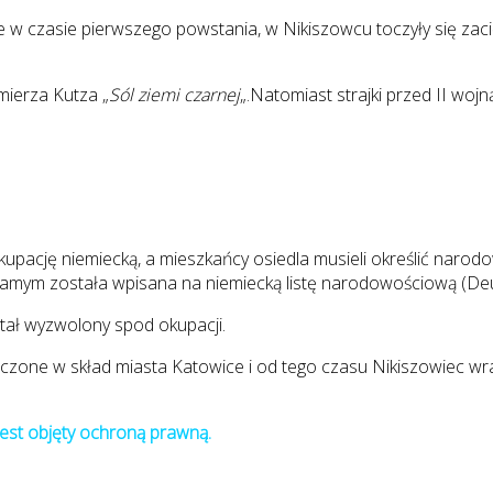
e w czasie pierwszego powstania, w Nikiszowcu toczyły się zac
mierza Kutza „
Sól ziemi czarnej
„.Natomiast strajki przed II wo
okupację niemiecką, a mieszkańcy osiedla musieli określić narodo
samym została wpisana na niemiecką listę narodowościową (Deut
tał wyzwolony spod okupacji.
zone w skład miasta Katowice i od tego czasu Nikiszowiec wra
jest objęty ochroną prawną.