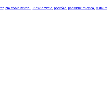
cer
,
Na tropie historii
,
Pieskie życie
,
podróże
,
psolubne miejsca
,
restaur