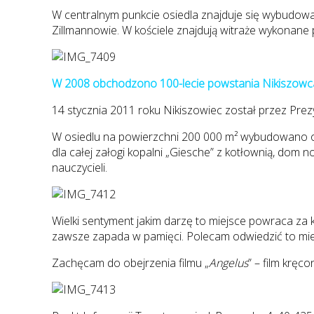
W centralnym punkcie osiedla znajduje się wybudowan
Zillmannowie. W kościele znajdują witraże wykonane
W 2008 obchodzono 100-lecie powstania Nikiszowc
14 stycznia 2011 roku Nikiszowiec został przez Prez
W osiedlu na powierzchni 200 000 m² wybudowano ok
dla całej załogi kopalni „Giesche” z kotłownią, dom no
nauczycieli.
Wielki sentyment jakim darzę to miejsce powraca za 
zawsze zapada w pamięci. Polecam odwiedzić to mi
Zachęcam do obejrzenia filmu „
Angelus
” – film kręc