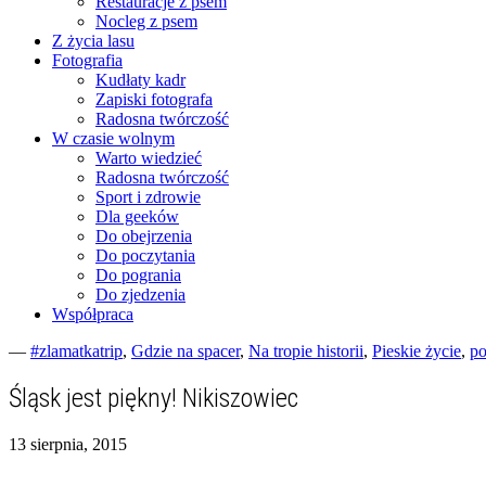
Restauracje z psem
Nocleg z psem
Z życia lasu
Fotografia
Kudłaty kadr
Zapiski fotografa
Radosna twórczość
W czasie wolnym
Warto wiedzieć
Radosna twórczość
Sport i zdrowie
Dla geeków
Do obejrzenia
Do poczytania
Do pogrania
Do zjedzenia
Współpraca
—
#zlamatkatrip
,
Gdzie na spacer
,
Na tropie historii
,
Pieskie życie
,
po
Fotograficzne zapiski dnia codziennego
zgranestado.pl
Śląsk jest piękny! Nikiszowiec
13 sierpnia, 2015