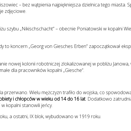
kiszowiec – bez wątpienia najpiękniejsza dzielnica tego miasta.
je zdjęciowe.
 szybu „Nikischschacht” – obecnie Poniatowski w kopalni Wiecz
iedy to koncern „Georg von Giesches Erben” zapoczątkował eks
 nowej kolonii robotniczej zlokalizowanej w pobliżu Janowa, w
 małe dla pracowników kopalni „Giesche”.
 przerwano. Wielu mężczyzn trafiło do wojska, co spowodowa
biety i chłopców w wieku od 14 do 16 lat
. Dodatkowo zatrudn
w kopalni stanowili jeńcy.
oku, a ostatni, IX blok, wybudowano w 1919 roku.