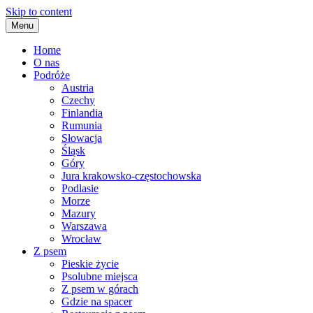
Skip to content
Menu
Home
O nas
Podróże
Austria
Czechy
Finlandia
Rumunia
Słowacja
Śląsk
Góry
Jura krakowsko-częstochowska
Podlasie
Morze
Mazury
Warszawa
Wrocław
Z psem
Pieskie życie
Psolubne miejsca
Z psem w górach
Gdzie na spacer