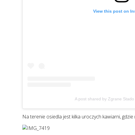
View this post on I
A post shared by Zgrane Stad
Na terenie osiedla jest kilka uroczych kawiarni, gd