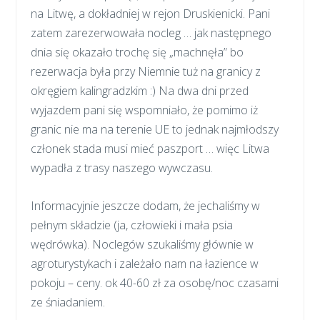
na Litwę, a dokładniej w rejon Druskienicki. Pani
zatem zarezerwowała nocleg … jak następnego
dnia się okazało trochę się „machnęła” bo
rezerwacja była przy Niemnie tuż na granicy z
okręgiem kalingradzkim :) Na dwa dni przed
wyjazdem pani się wspomniało, że pomimo iż
granic nie ma na terenie UE to jednak najmłodszy
członek stada musi mieć paszport … więc Litwa
wypadła z trasy naszego wywczasu.
Informacyjnie jeszcze dodam, że jechaliśmy w
pełnym składzie (ja, człowieki i mała psia
wędrówka). Noclegów szukaliśmy głównie w
agroturystykach i zależało nam na łazience w
pokoju – ceny. ok 40-60 zł za osobę/noc czasami
ze śniadaniem.