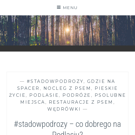
Skip
MENU
to
content
ZGRANESTADO.PL
FOTOGRAFICZNE ZAPISKI DNIA CODZIENNEGO
—
#STADOWPODROZY
,
GDZIE NA
SPACER
,
NOCLEG Z PSEM
,
PIESKIE
ŻYCIE
,
PODLASIE
,
PODRÓŻE
,
PSOLUBNE
MIEJSCA
,
RESTAURACJE Z PSEM
,
WĘDRÓWKI
—
#stadowpodrozy – co dobrego na
Podlasiu?