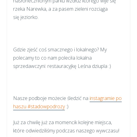
nasłonecznionym parku wzdłuż którego wije się
rzeka Narewka, a za pasem zieleni rozciąga
się jeziorko.
Gdzie zjeść coś smacznego i lokalnego? My
polecamy to co nam poleciła lokalna
sprzedawczyni: restauracyjkę Leśna dziupla :)
Nasze podboje możecie śledzić na
instagramie po
haszu #stadowpodrozy
:)
Już za chwilę już za momencik kolejne miejsca,
które odwiedziliśmy podczas naszego wywczasu!