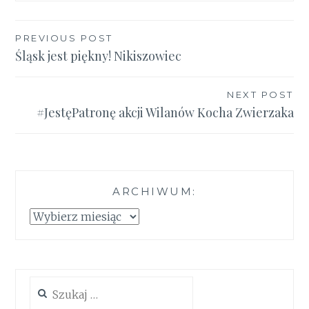
Nawigacja
PREVIOUS POST
Śląsk jest piękny! Nikiszowiec
wpisu
NEXT POST
#JestęPatronę akcji Wilanów Kocha Zwierzaka
ARCHIWUM:
Archiwum:
Szukaj: