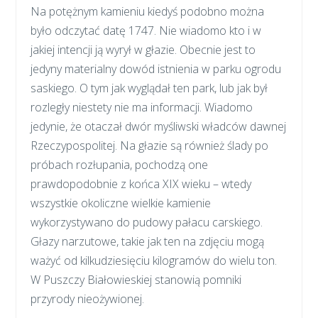
Na potężnym kamieniu kiedyś podobno można
było odczytać datę 1747. Nie wiadomo kto i w
jakiej intencji ją wyrył w głazie. Obecnie jest to
jedyny materialny dowód istnienia w parku ogrodu
saskiego. O tym jak wyglądał ten park, lub jak był
rozległy niestety nie ma informacji. Wiadomo
jedynie, że otaczał dwór myśliwski władców dawnej
Rzeczypospolitej. Na głazie są również ślady po
próbach rozłupania, pochodzą one
prawdopodobnie z końca XIX wieku – wtedy
wszystkie okoliczne wielkie kamienie
wykorzystywano do pudowy pałacu carskiego.
Głazy narzutowe, takie jak ten na zdjęciu mogą
ważyć od kilkudziesięciu kilogramów do wielu ton.
W Puszczy Białowieskiej stanowią pomniki
przyrody nieożywionej.