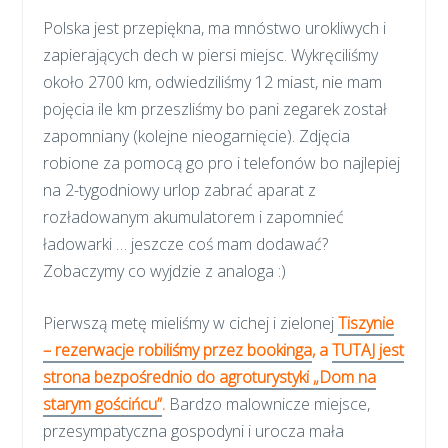
Polska jest przepiękna, ma mnóstwo urokliwych i
zapierających dech w piersi miejsc. Wykręciliśmy
około 2700 km, odwiedziliśmy 12 miast, nie mam
pojęcia ile km przeszliśmy bo pani zegarek został
zapomniany (kolejne nieogarnięcie). Zdjęcia
robione za pomocą go pro i telefonów bo najlepiej
na 2-tygodniowy urlop zabrać aparat z
rozładowanym akumulatorem i zapomnieć
ładowarki … jeszcze coś mam dodawać?
Zobaczymy co wyjdzie z analoga :)
Pierwszą metę mieliśmy w cichej i zielonej
Tiszynie
– rezerwacje robiliśmy przez bookinga
, a
TUTAJ jest
strona bezpośrednio do agroturystyki „Dom na
starym gościńcu”
.
Bardzo malownicze miejsce,
przesympatyczna gospodyni i urocza mała