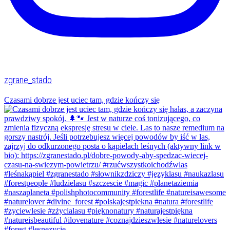
zgrane_stado
Czasami dobrze jest uciec tam, gdzie kończy się