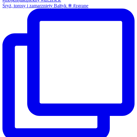
Śryż, torosy i zamarznięty Bałtyk ❄ #zgrane