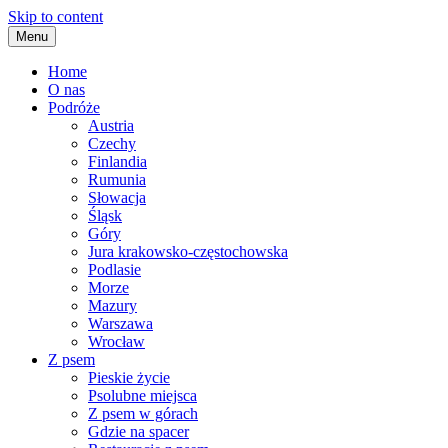
Skip to content
Menu
Home
O nas
Podróże
Austria
Czechy
Finlandia
Rumunia
Słowacja
Śląsk
Góry
Jura krakowsko-częstochowska
Podlasie
Morze
Mazury
Warszawa
Wrocław
Z psem
Pieskie życie
Psolubne miejsca
Z psem w górach
Gdzie na spacer