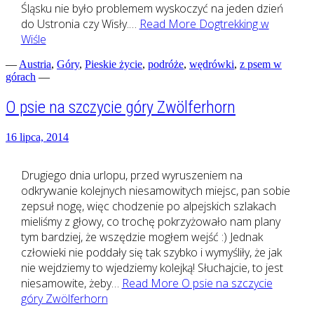
Śląsku nie było problemem wyskoczyć na jeden dzień
do Ustronia czy Wisły.…
Read More
Dogtrekking w
Wiśle
—
Austria
,
Góry
,
Pieskie życie
,
podróże
,
wędrówki
,
z psem w
górach
—
O psie na szczycie góry Zwölferhorn
16 lipca, 2014
Drugiego dnia urlopu, przed wyruszeniem na
odkrywanie kolejnych niesamowitych miejsc, pan sobie
zepsuł nogę, więc chodzenie po alpejskich szlakach
mieliśmy z głowy, co trochę pokrzyżowało nam plany
tym bardziej, że wszędzie mogłem wejść :) Jednak
człowieki nie poddały się tak szybko i wymyśliły, że jak
nie wejdziemy to wjedziemy kolejką! Słuchajcie, to jest
niesamowite, żeby…
Read More
O psie na szczycie
góry Zwölferhorn