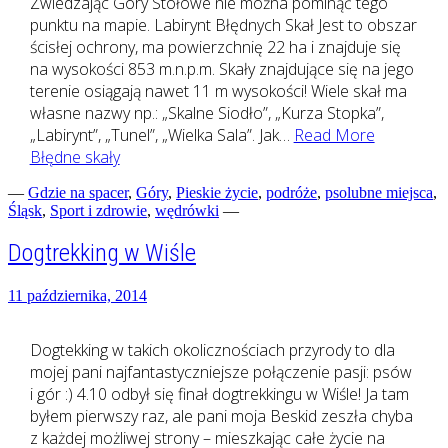
Zwiedzając Góry Stołowe nie można pominąć tego
punktu na mapie. Labirynt Błędnych Skał Jest to obszar
ścisłej ochrony, ma powierzchnię 22 ha i znajduje się
na wysokości 853 m.n.p.m. Skały znajdujące się na jego
terenie osiągają nawet 11 m wysokości! Wiele skał ma
własne nazwy np.: „Skalne Siodło”, „Kurza Stopka”,
„Labirynt”, „Tunel”, „Wielka Sala”. Jak…
Read More
Błędne skały
—
Gdzie na spacer
,
Góry
,
Pieskie życie
,
podróże
,
psolubne miejsca
,
Śląsk
,
Sport i zdrowie
,
wędrówki
—
Dogtrekking w Wiśle
11 października, 2014
Dogtekking w takich okolicznościach przyrody to dla
mojej pani najfantastyczniejsze połączenie pasji: psów
i gór :) 4.10 odbył się finał dogtrekkingu w Wiśle! Ja tam
byłem pierwszy raz, ale pani moja Beskid zeszła chyba
z każdej możliwej strony – mieszkając całe życie na