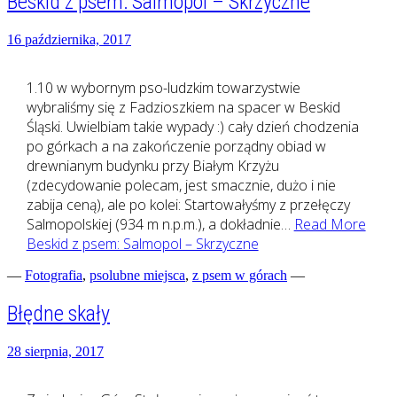
Beskid z psem: Salmopol – Skrzyczne
16 października, 2017
1.10 w wybornym pso-ludzkim towarzystwie
wybraliśmy się z Fadzioszkiem na spacer w Beskid
Śląski. Uwielbiam takie wypady :) cały dzień chodzenia
po górkach a na zakończenie porządny obiad w
drewnianym budynku przy Białym Krzyżu
(zdecydowanie polecam, jest smacznie, dużo i nie
zabija ceną), ale po kolei: Startowałyśmy z przełęczy
Salmopolskiej (934 m n.p.m.), a dokładnie…
Read More
Beskid z psem: Salmopol – Skrzyczne
—
Fotografia
,
psolubne miejsca
,
z psem w górach
—
Błędne skały
28 sierpnia, 2017