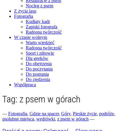
Restauracje z psem
Nocleg z psem
Z życia lasu
Fotografia
Kudłaty kadr
Zapiski fotografa
Radosna twórczość
W czasie wolnym
Warto wiedzieć
Radosna twórczość
Sport i zdrowie
Dla geeków
Do obejrzenia
Do poczytania
Do pogrania
Do zjedzenia
Współpraca
Tag:
z psem w górach
Fotograficzne zapiski dnia codziennego
zgranestado.pl
—
Fotografia
,
Gdzie na spacer
,
Góry
,
Pieskie życie
,
podróże
,
psolubne miejsca
,
wędrówki
,
z psem w górach
—