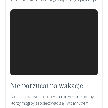
Nie porzucaj na wakacje
Nie masz w swojej okolicy znajomych ani rodziny,
którzy mogliby zaopiekować się Twoim futrem.