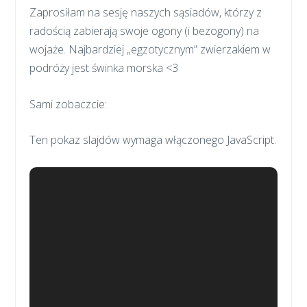
Zaprosiłam na sesję naszych sąsiadów, którzy z
radością zabierają swoje ogony (i bezogony) na
wojaże. Najbardziej „egzotycznym” zwierzakiem w
podróży jest świnka morska <3
Sami zobaczcie:
Ten pokaz slajdów wymaga włączonego JavaScript.