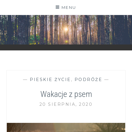
Skip
MENU
to
content
ZGRANESTADO.PL
FOTOGRAFICZNE ZAPISKI DNIA CODZIENNEGO
—
PIESKIE ŻYCIE
,
PODRÓŻE
—
Wakacje z psem
20 SIERPNIA, 2020