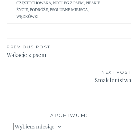
CZĘSTOCHOWSKA
,
NOCLEG Z PSEM
,
PIESKIE
ŻYCIE
,
PODRÓŻE
,
PSOLUBNE MIEJSCA
,
WĘDRÓWKI
Nawigacja
PREVIOUS POST
Wakacje z psem
wpisu
NEXT POST
Smak lenistwa
ARCHIWUM:
Archiwum: