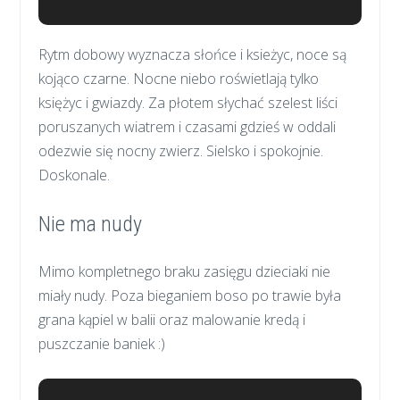
Rytm dobowy wyznacza słońce i ksieżyc, noce są
kojąco czarne. Nocne niebo roświetlają tylko
księżyc i gwiazdy. Za płotem słychać szelest liści
poruszanych wiatrem i czasami gdzieś w oddali
odezwie się nocny zwierz. Sielsko i spokojnie.
Doskonale.
Nie ma nudy
Mimo kompletnego braku zasięgu dzieciaki nie
miały nudy. Poza bieganiem boso po trawie była
grana kąpiel w balii oraz malowanie kredą i
puszczanie baniek :)