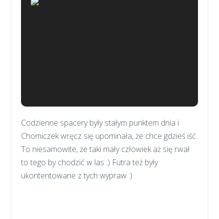
Codzienne spacery były stałym punktem dnia i
Chomiczek wręcz się upominała, że chce gdzieś iść.
To niesamowite, że taki mały człowiek aż się rwał
to tego by chodzić w las :) Futra też były
ukontentowane z tych wypraw :)