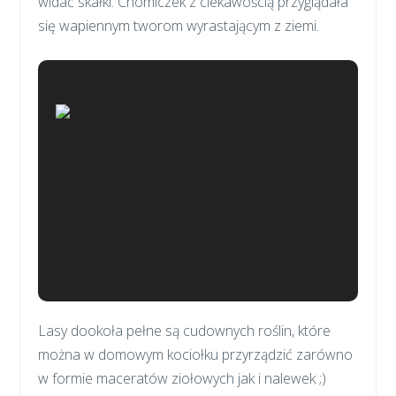
widać skałki. Chomiczek z ciekawością przyglądała
się wapiennym tworom wyrastającym z ziemi.
Lasy dookoła pełne są cudownych roślin, które
można w domowym kociołku przyrządzić zarówno
w formie maceratów ziołowych jak i nalewek ;)