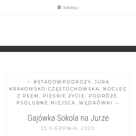
Skip
MENU
to
content
ZGRANESTADO.PL
FOTOGRAFICZNE ZAPISKI DNIA CODZIENNEGO
—
#STADOWPODROZY
,
JURA
KRAKOWSKO-CZĘSTOCHOWSKA
,
NOCLEG
Z PSEM
,
PIESKIE ŻYCIE
,
PODRÓŻE
,
PSOLUBNE MIEJSCA
,
WĘDRÓWKI
—
Gajówka Sokola na Jurze
23 SIERPNIA, 2020