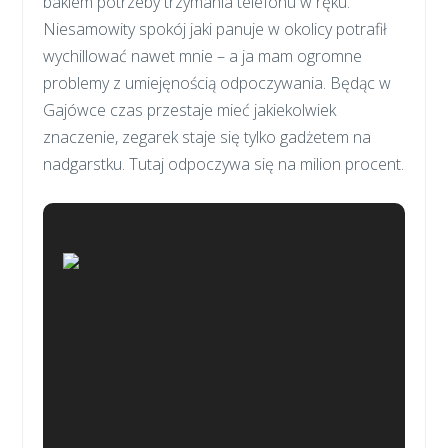
bakiem potrzeby trzymania telefonu w ręku.
Niesamowity spokój jaki panuje w okolicy potrafił
wychillować nawet mnie – a ja mam ogromne
problemy z umiejęnością odpoczywania. Będąc w
Gajówce czas przestaje mieć jakiekolwiek
znaczenie, zegarek staje się tylko gadżetem na
nadgarstku. Tutaj odpoczywa się na milion procent.