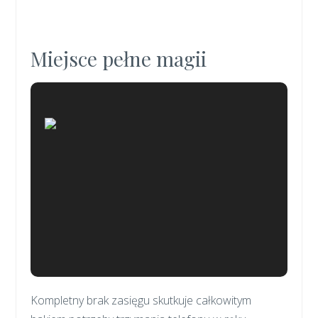
Miejsce pełne magii
Kompletny brak zasięgu skutkuje całkowitym