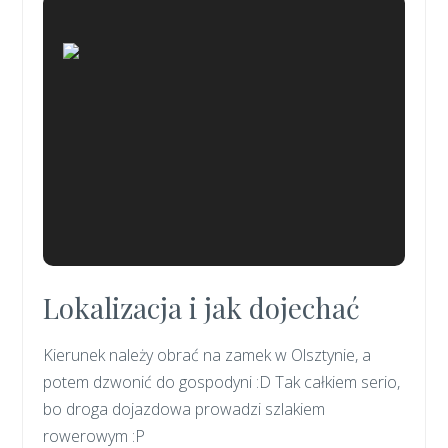
Lokalizacja i jak dojechać
Kierunek należy obrać na zamek w Olsztynie, a
potem dzwonić do gospodyni :D Tak całkiem serio,
bo droga dojazdowa prowadzi szlakiem
rowerowym :P