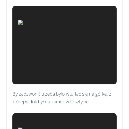
By zadzwonić trzeba było wturlać się na górkę, z
której widok był na zamek w Olsztynie.