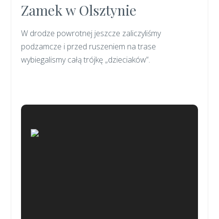
Zamek w Olsztynie
W drodze powrotnej jeszcze zaliczyliśmy
podzamcze i przed ruszeniem na trase
wybiegalismy całą trójkę „dzieciaków”.