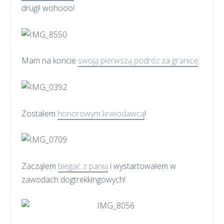
drugi! wohooo!
Mam na koncie
swoją pierwszą podróż za granicę
:
Zostałem
honorowym krwiodawcą
!
Zacząłem
biegać z panią
i wystartowałem w
zawodach dogtrekkingowych!