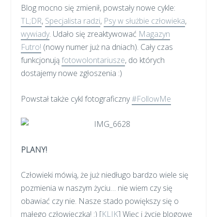
Blog mocno się zmienił, powstały nowe cykle:
TL;DR
,
Specjalista radzi
,
Psy w służbie człowieka
,
wywiady
. Udało się zreaktywować
Magazyn
Futro!
(nowy numer już na dniach). Cały czas
funkcjonują
fotowolontariusze
, do których
dostajemy nowe zgłoszenia :)
Powstał także cykl fotograficzny
#FollowMe
PLANY!
Człowieki mówią, że już niedługo bardzo wiele się
pozmienia w naszym życiu… nie wiem czy się
obawiać czy nie. Nasze stado powiększy się o
małego człowieczka! :) [
KLIK
] Więc i życie blogowe