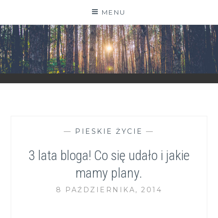
Skip
MENU
to
content
ZGRANESTADO.PL
FOTOGRAFICZNE ZAPISKI DNIA CODZIENNEGO
—
PIESKIE ŻYCIE
—
3 lata bloga! Co się udało i jakie
mamy plany.
8 PAŹDZIERNIKA, 2014