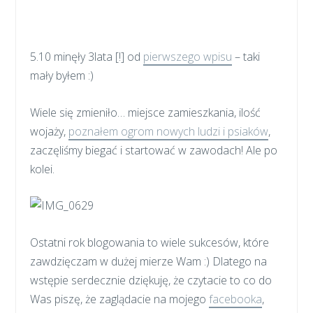
5.10 minęły 3lata [!] od
pierwszego wpisu
– taki
mały byłem :)
Wiele się zmieniło… miejsce zamieszkania, ilość
wojaży,
poznałem ogrom nowych ludzi i psiaków
,
zaczęliśmy biegać i startować w zawodach! Ale po
kolei.
Ostatni rok blogowania to wiele sukcesów, które
zawdzięczam w dużej mierze Wam :) Dlatego na
wstępie serdecznie dziękuję, że czytacie to co do
Was piszę, że zaglądacie na mojego
facebooka
,