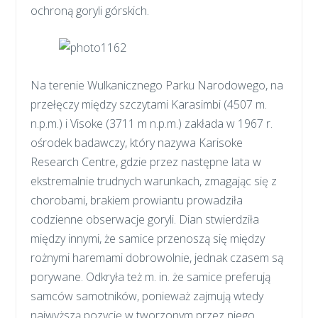
ochroną goryli górskich.
Na terenie Wulkanicznego Parku Narodowego, na
przełęczy między szczytami Karasimbi (4507 m.
n.p.m.) i Visoke (3711 m n.p.m.) zakłada w 1967 r.
ośrodek badawczy, który nazywa Karisoke
Research Centre, gdzie przez następne lata w
ekstremalnie trudnych warunkach, zmagając się z
chorobami, brakiem prowiantu prowadziła
codzienne obserwacje goryli. Dian stwierdziła
między innymi, że samice przenoszą się między
rożnymi haremami dobrowolnie, jednak czasem są
porywane. Odkryła też m. in. że samice preferują
samców samotników, ponieważ zajmują wtedy
najwyższą pozycję w tworzonym przez niego