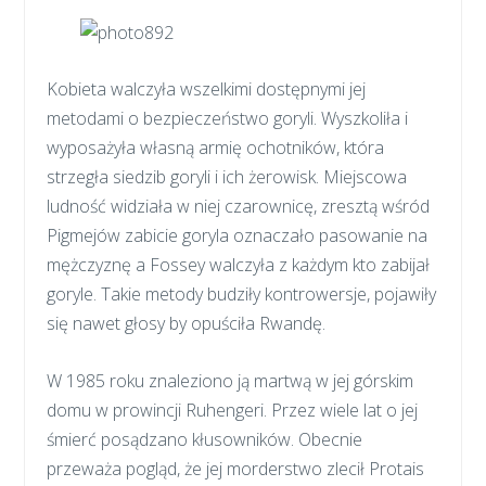
Kobieta walczyła wszelkimi dostępnymi jej
metodami o bezpieczeństwo goryli. Wyszkoliła i
wyposażyła własną armię ochotników, która
strzegła siedzib goryli i ich żerowisk. Miejscowa
ludność widziała w niej czarownicę, zresztą wśród
Pigmejów zabicie goryla oznaczało pasowanie na
mężczyznę a Fossey walczyła z każdym kto zabijał
goryle. Takie metody budziły kontrowersje, pojawiły
się nawet głosy by opuściła Rwandę.
W 1985 roku znaleziono ją martwą w jej górskim
domu w prowincji Ruhengeri. Przez wiele lat o jej
śmierć posądzano kłusowników. Obecnie
przeważa pogląd, że jej morderstwo zlecił Protais