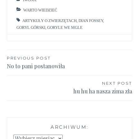
WARTO WIEDZIEĆ
ARTYKUŁY O ZWIERZĘTACH
,
DIAN FOSSEY
,
GORYL GÓRSKI
,
GORYLE WE MGLE
Nawigacja
PREVIOUS POST
No to pani postanowiła
wpisu
NEXT POST
hu hu ha nasza zima zła
ARCHIWUM:
Archiwum: