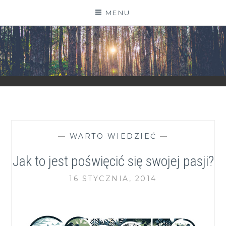
Skip
MENU
to
content
ZGRANESTADO.PL
FOTOGRAFICZNE ZAPISKI DNIA CODZIENNEGO
—
WARTO WIEDZIEĆ
—
Jak to jest poświęcić się swojej pasji?
16 STYCZNIA, 2014