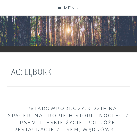
Skip
MENU
to
content
ZGRANESTADO.PL
FOTOGRAFICZNE ZAPISKI DNIA CODZIENNEGO
TAG:
LĘBORK
—
#STADOWPODROZY
,
GDZIE NA
SPACER
,
NA TROPIE HISTORII
,
NOCLEG Z
PSEM
,
PIESKIE ŻYCIE
,
PODRÓŻE
,
RESTAURACJE Z PSEM
,
WĘDRÓWKI
—