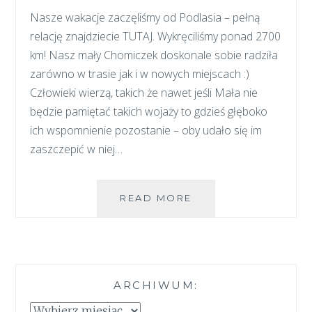
Nasze wakacje zaczęliśmy od Podlasia – pełną
relację znajdziecie TUTAJ. Wykręciliśmy ponad 2700
km! Nasz mały Chomiczek doskonale sobie radziła
zarówno w trasie jak i w nowych miejscach :)
Człowieki wierzą, takich że nawet jeśli Mała nie
będzie pamiętać takich wojaży to gdzieś głęboko
ich wspomnienie pozostanie – oby udało się im
zaszczepić w niej…
#STADOWPODROZ
READ MORE
–
ZOBACZ
JAK
PIĘKNA
JEST
ARCHIWUM:
POLSKA!
Archiwum: