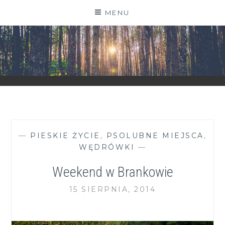
Skip
MENU
to
content
ZGRANESTADO.PL
FOTOGRAFICZNE ZAPISKI DNIA CODZIENNEGO
—
PIESKIE ŻYCIE
,
PSOLUBNE MIEJSCA
,
WĘDRÓWKI
—
Weekend w Brankowie
15 SIERPNIA, 2014