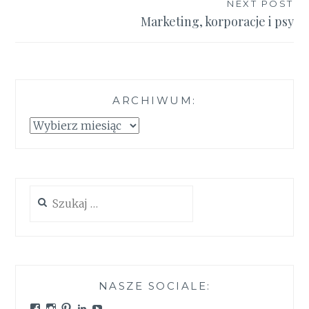
NEXT POST
Marketing, korporacje i psy
ARCHIWUM:
Archiwum:
Szukaj:
NASZE SOCIALE:
Zobacz
Zobacz
Zobacz
Zobacz
Zobacz