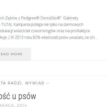
wych Zębów z Pedigree® DentaStix®”. Gabinety
cie TUTAJ. Kampania polega nie tylko na darmowych
dukacji właścicieli czworonogów oraz na profilaktyce.
akcje :) W 2013 roku 82% właścicieli psów uważało, że ich…
TRWA
READ MORE
MIESIĄC
ZDROWYCH
ZĘBÓW
STA RADZI
,
WYWIAD
—
ość u psów
MARCA, 2014