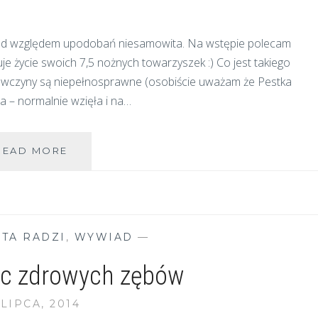
2
PSY
t pod względem upodobań niesamowita. Na wstępie polecam
suje życie swoich 7,5 nożnych towarzyszek :) Co jest takiego
ziewczyny są niepełnosprawne (osobiście uważam że Pestka
a – normalnie wzięła i na…
FUTRA
READ MORE
SPECJALNEJ
TROSKI
STA RADZI
,
WYWIAD
—
ąc zdrowych zębów
 LIPCA, 2014