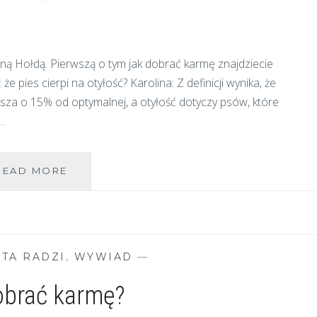
iną Hołdą. Pierwszą o tym jak dobrać karmę znajdziecie
 pies cierpi na otyłość? Karolina: Z definicji wynika, że
ksza o 15% od optymalnej, a otyłość dotyczy psów, które
.…
OTYŁOŚĆ
READ MORE
U
PSÓW
STA RADZI
,
WYWIAD
—
obrać karmę?