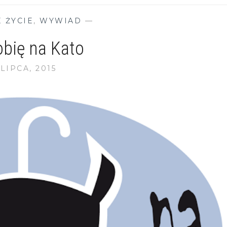
E ŻYCIE
,
WYWIAD
—
obię na Kato
 LIPCA, 2015