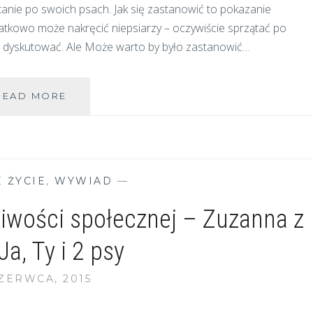
anie po swoich psach. Jak się zastanowić to pokazanie
tkowo może nakręcić niepsiarzy – oczywiście sprzątać po
ię dyskutować. Ale Może warto by było zastanowić…
NIE
READ MORE
ROBIĘ
NA
KATO
E ŻYCIE
,
WYWIAD
—
dliwości społecznej – Zuzanna z
Ja, Ty i 2 psy
CZERWCA, 2015