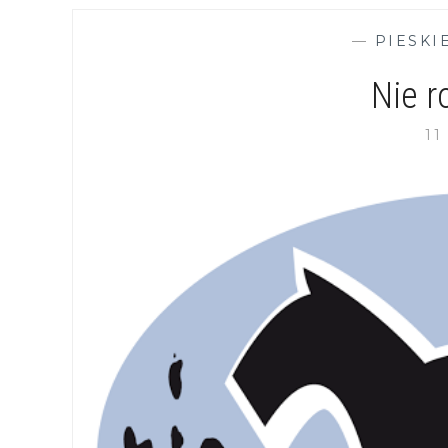
—
PIESKI
Nie r
11