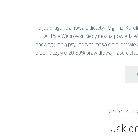
To już druga rozmowa z dietetyk Mgr inż. Karol
TUTAJ. Psie Wędrówki: Kiedy można powiedzieć że
nadwagę mają psy, których masa ciała jest wię
przekroczyły o 20-30% prawidłową masę ciała
—
SPECJALI
Jak d