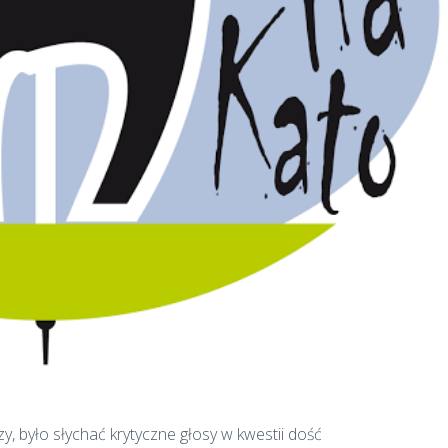
y, było słychać krytyczne głosy w kwestii dość