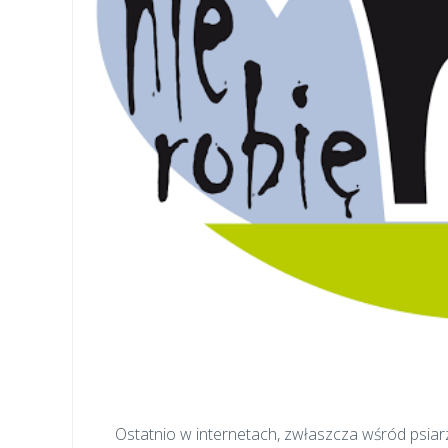
Ostatnio w internetach, zwłaszcza wśród psiarz