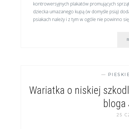
kontrowersyjnych plakatów promujących sprząt
dziecka umazanego kupą (w domyśle psią) doda
psiakach należy i z tym w ogóle nie powinno s
—
PIESKI
Wariatka o niskiej szko
bloga 
25 