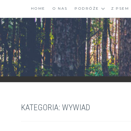
Skip
HOME
O NAS
PODRÓŻE
Z PSEM
to
content
ZGRANESTADO.PL
FOTOGRAFICZNE ZAPISKI DNIA CODZIENNEGO
KATEGORIA:
WYWIAD