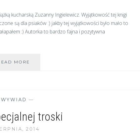
iążką kucharską Zuzanny Ingielewicz. Wyjątkowość tej knigi
zone są dla psiaków :) jakby tej wyjątkowości było mało to
ę załapałem :) Autorka to bardzo fajna i pozytywna
WARIATKA
READ MORE
O
NISKIEJ
SZKODLIWOŚCI
SPOŁECZNEJ
–
—
WYWIAD
—
ZUZANNA
Z
ecjalnej troski
BLOGA
JA,
IERPNIA, 2014
TY
I