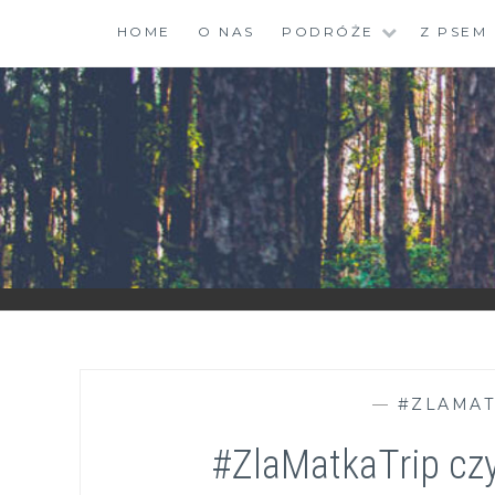
Skip
HOME
O NAS
PODRÓŻE
Z PSEM
to
content
ZGRANESTADO.PL
FOTOGRAFICZNE ZAPISKI DNIA CODZIENNEGO
—
#ZLAMAT
#ZlaMatkaTrip czy