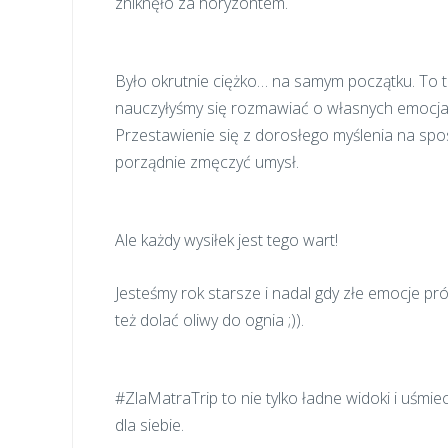
zniknęło za horyzontem.
Było okrutnie ciężko… na samym początku. To tu
nauczyłyśmy się rozmawiać o własnych emocjac
Przestawienie się z dorosłego myślenia na sp
porządnie zmęczyć umysł.
Ale każdy wysiłek jest tego wart!
Jesteśmy rok starsze i nadal gdy złe emocje pr
też dolać oliwy do ognia ;)).
#ZlaMatraTrip to nie tylko ładne widoki i uśmie
dla siebie.