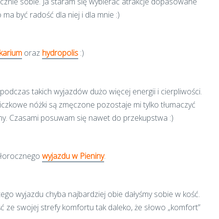
znie sobie. Ja staram się wybierać atrakcje dopasowane
 ma być radość dla niej i dla mnie :)
ykarium
oraz
hydropolis
:)
odczas takich wyjazdów dużo więcej energii i cierpliwości.
miczkowe nóżki są zmęczone pozostaje mi tylko tłumaczyć
niemy. Czasami posuwam się nawet do przekupstwa :)
głorocznego
wyjazdu w Pieniny
.
tego wyjazdu chyba najbardziej obie dałyśmy sobie w kość.
jść ze swojej strefy komfortu tak daleko, że słowo „komfort”