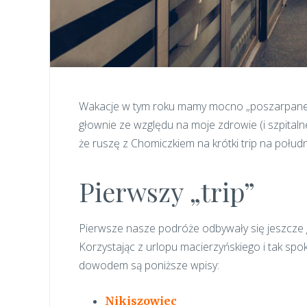
Wakacje w tym roku mamy mocno „poszarpane”,
głownie ze względu na moje zdrowie (i szpita
że ruszę z Chomiczkiem na krótki trip na połudn
Pierwszy „trip”
Pierwsze nasze podróże odbywały się jeszcze 
Korzystając z urlopu macierzyńskiego i tak sp
dowodem są poniższe wpisy:
Nikiszowiec