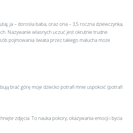
taj, ja – dorosła baba, oraz ona – 3,5 roczna dziewczynka,
h. Nazywanie własnych uczuć jest okrutnie trudne.
osób pojmowania świata przez takiego malucha może
óbują brać górę moje dziecko potrafi mnie uspokoić (potrafi
chnięte zdjęcia. To nauka pokory, okazywania emocji i bycia