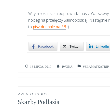
W tym roku trasa poprowadzi nas z Warszawy na
nocleg na przełęczy Salmopolskiej. Następnie r
to
pisz do mnie na FB
:)
Facebook
Twitter
LinkedIn
16 LIPCA, 2019
IWONA
#ZLAMATKATRIP
,
Nawigacja
PREVIOUS POST
Skarby Podlasia
wpisu