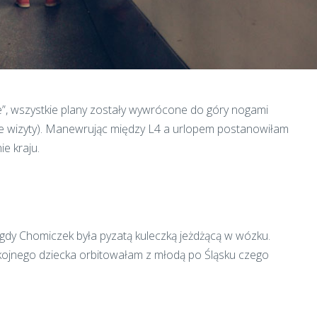
 wszystkie plany zostały wywrócone do góry nogami
lne wizyty). Manewrując między L4 a urlopem postanowiłam
ie kraju.
gdy Chomiczek była pyzatą kuleczką jeżdżącą w wózku.
okojnego dziecka orbitowałam z młodą po Śląsku czego