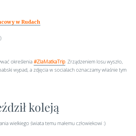
łacowy w Rudach
)
ywać określenia
#ZlaMatkaTrip
. Zrządzeniem losu wyszło,
 babski wypad, a zdjęcia w socialach oznaczamy właśnie tym
ździł koleją
nia wielkiego świata temu małemu człowiekowi :)