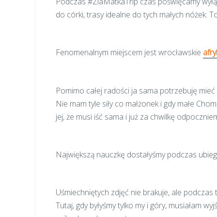
Podczas #ZlaMatkaTrip czas poświęcamy wyłąc
do córki, trasy idealne do tych małych nóżek. To
Fenomenalnym miejscem jest wrocławskie
afr
Pomimo całej radości ja sama potrzebuję mieć p
Nie mam tyle siły co małżonek i gdy małe Cho
jej, że musi iść sama i już za chwilkę odpocz
Największą nauczkę dostałyśmy podczas ubie
Uśmiechniętych zdjęć nie brakuje, ale podczas 
Tutaj, gdy byłyśmy tylko my i góry, musiałam wy