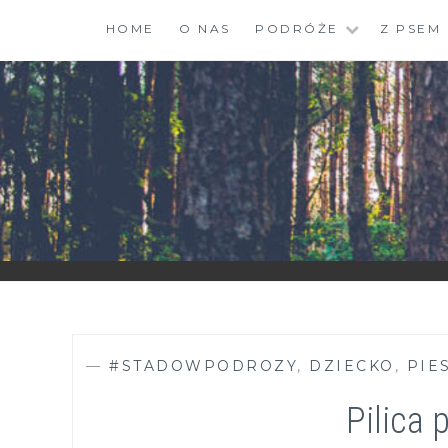
Skip
HOME
O NAS
PODRÓŻE
Z PSEM
to
content
ZGRANESTADO.PL
FOTOGRAFICZNE ZAPISKI DNIA CODZIENNEGO
—
#STADOWPODROZY
,
DZIECKO
,
PIE
Pilica