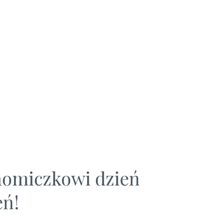
omiczkowi dzień
eń!