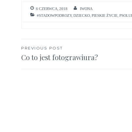
6 CZERWCA, 2018
IWONA
#STADOWPODROZY
,
DZIECKO
,
PIESKIE ŻYCIE
,
PSOLU
Nawigacja
PREVIOUS POST
Co to jest fotograwiura?
wpisu