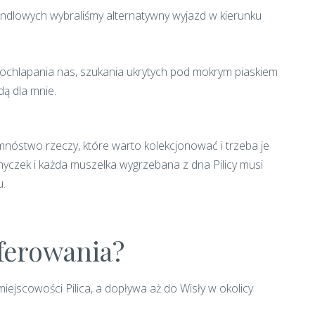
andlowych wybraliśmy alternatywny wyjazd w kierunku
pochlapania nas, szukania ukrytych pod mokrym piaskiem
dą dla mnie.
mnóstwo rzeczy, które warto kolekcjonować i trzeba je
yczek i każda muszelka wygrzebana z dna Pilicy musi
u.
oferowania?
ejscowości Pilica, a dopływa aż do Wisły w okolicy