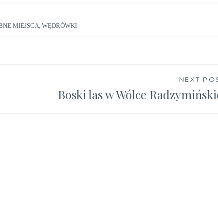
BNE MIEJSCA
,
WĘDRÓWKI
NEXT PO
Boski las w Wólce Radzymiński