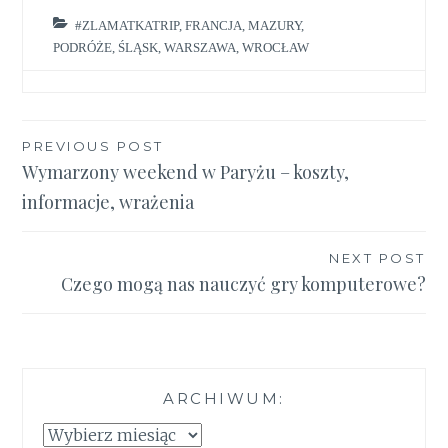
#ZLAMATKATRIP
,
FRANCJA
,
MAZURY
,
PODRÓŻE
,
ŚLĄSK
,
WARSZAWA
,
WROCŁAW
Nawigacja
PREVIOUS POST
Wymarzony weekend w Paryżu – koszty,
wpisu
informacje, wrażenia
NEXT POST
Czego mogą nas nauczyć gry komputerowe?
ARCHIWUM:
Archiwum: