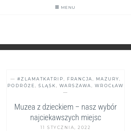
Skip
MENU
to
content
ZGRANESTADO.PL
FOTOGRAFICZNE ZAPISKI DNIA CODZIENNEGO
—
#ZLAMATKATRIP
,
FRANCJA
,
MAZURY
,
PODRÓŻE
,
ŚLĄSK
,
WARSZAWA
,
WROCŁAW
—
Muzea z dzieckiem – nasz wybór
najciekawszych miejsc
11 STYCZNIA, 2022