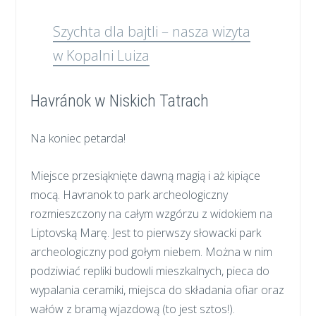
Szychta dla bajtli – nasza wizyta
w Kopalni Luiza
Havránok w Niskich Tatrach
Na koniec petarda!
Miejsce przesiąknięte dawną magią i aż kipiące
mocą. Havranok to park archeologiczny
rozmieszczony na całym wzgórzu z widokiem na
Liptovską Marę. Jest to pierwszy słowacki park
archeologiczny pod gołym niebem. Można w nim
podziwiać repliki budowli mieszkalnych, pieca do
wypalania ceramiki, miejsca do składania ofiar oraz
wałów z bramą wjazdową (to jest sztos!).